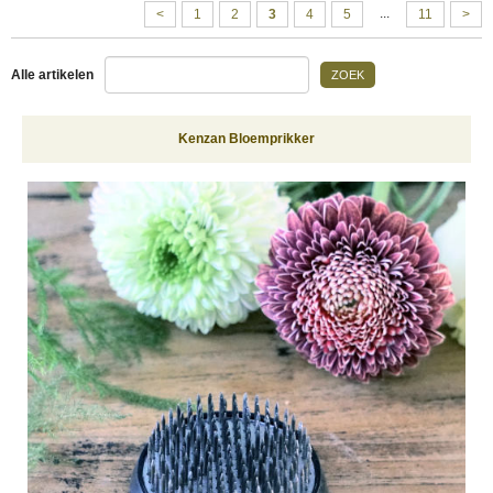
...
<
1
2
3
4
5
11
>
Alle artikelen
ZOEK
Kenzan Bloemprikker