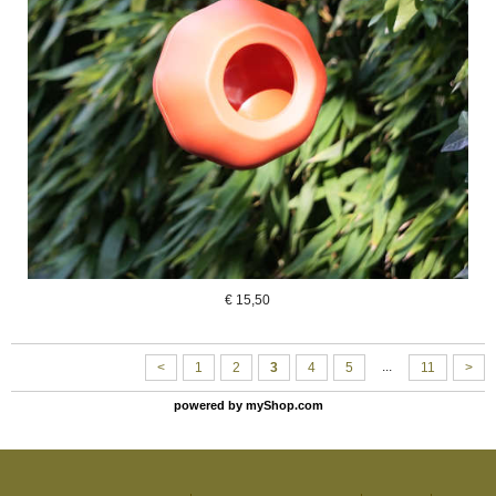
€
15,50
...
<
1
2
3
4
5
11
>
powered by
myShop.com