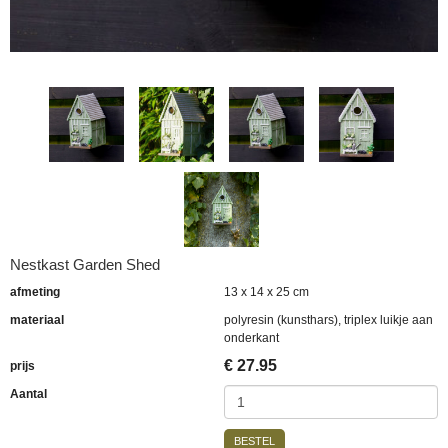
Nestkast Garden Shed
afmeting
13 x 14 x 25 cm
materiaal
polyresin (kunsthars), triplex luikje aan
onderkant
€
27.95
prijs
Aantal
BESTEL