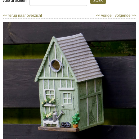
Alle artikelen
ZOEK
<<
terug naar overzicht
<<
vorige
volgende
>>