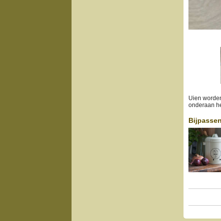
Uien worden 
onderaan he
Bijpassen