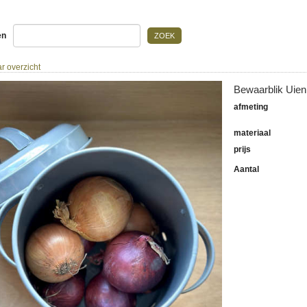
en
ZOEK
r overzicht
Bewaarblik Uien 
afmeting
materiaal
prijs
Aantal