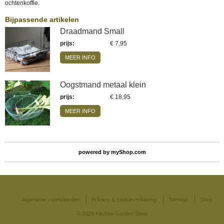
ochtenkoffie.
Bijpassende artikelen
Draadmand Small
prijs
:
€ 7,95
MEER INFO
Oogstmand metaal klein
prijs
:
€ 18,95
MEER INFO
powered by
myShop.com
Algemene voorwaarden
Privacy & cookieverklaring
Sitemap
Shop
© 2026 Kitchen Garden Shop