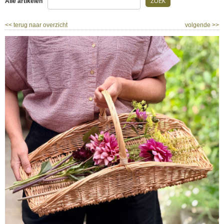
Alle artikelen
ZOEK
<<
terug naar overzicht
volgende
>>