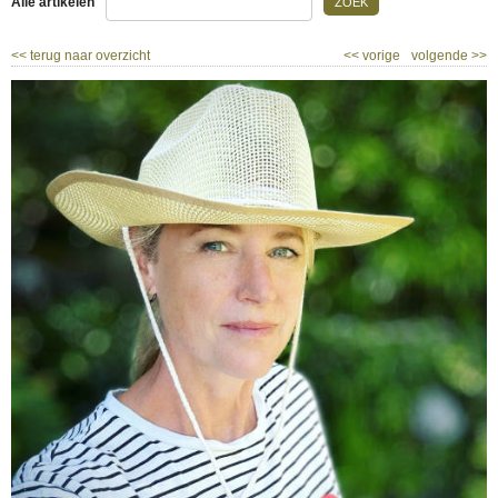
Alle artikelen
ZOEK
<<
terug naar overzicht
<<
vorige
volgende
>>